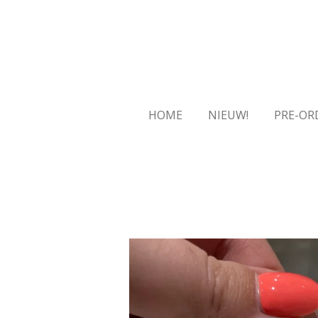
Ga
direct
naar
de
hoofdinhoud
HOME
NIEUW!
PRE-OR