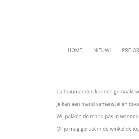
Ga
direct
naar
de
hoofdinhoud
HOME
NIEUW!
PRE-O
Cadeaumanden kunnen gemaakt word
Je kan een mand samenstellen door 
Wij pakken de mand pas in wanneer 
OF je mag gerust in de winkel de