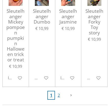
Sleutelh
Sleutelh
Sleutelh
Sleutelh
anger
anger
anger
anger
Mickey
Dumbo
Jasmine
Forky
pompoe
Toy
€ 10,99
€ 10,99
n
story
pumpki
€ 10,99
n
Hallowe
en trick
or treat
€ 10,99
In winkelwagen
Houd mij op de hoogte
In winkelwagen
Houd mij op
1
2