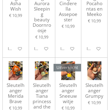
Asha
Aurora
Cindere
Pocaho
Wish
Sleepin
lla
ntas en
g
Assepoe
Meeko
€ 10,99
beauty
ster
€ 10,99
Doornro
€ 10,99
osje
€ 10,99
In winkelwagen
In winkelwagen
In winkelwagen
In winkelwa
Uitverkocht
Sleutelh
Sleutelh
Sleutelh
Sleutelh
anger
anger
anger
anger
Merida
Tiana
Sneeuw
Grumpy
Brave
princess
witje
€ 10,99
and the
€ 10,99
€ 10,99