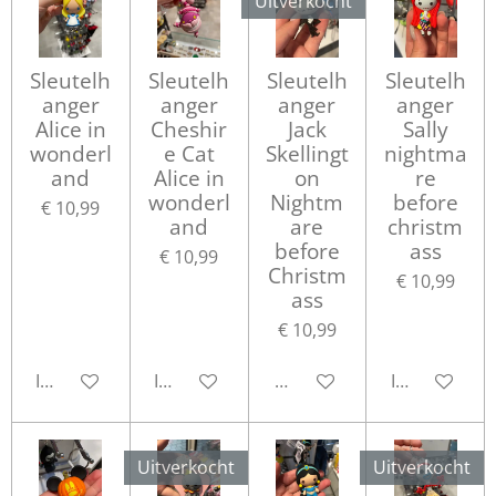
Uitverkocht
Sleutelh
Sleutelh
Sleutelh
Sleutelh
anger
anger
anger
anger
Alice in
Cheshir
Jack
Sally
wonderl
e Cat
Skellingt
nightma
and
Alice in
on
re
wonderl
Nightm
before
€ 10,99
and
are
christm
before
ass
€ 10,99
Christm
€ 10,99
ass
€ 10,99
In winkelwagen
In winkelwagen
Houd mij op de hoogte
In winkelwa
Uitverkocht
Uitverkocht