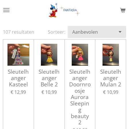
Ga
direct
naar
de
107 resultaten
Sorteer:
hoofdinhoud
Sleutelh
Sleutelh
Sleutelh
Sleutelh
anger
anger
anger
anger
Kasteel
Belle 2
Doornro
Mulan 2
osje
€ 12,99
€ 10,99
€ 10,99
Aurora
Sleepin
g
beauty
2