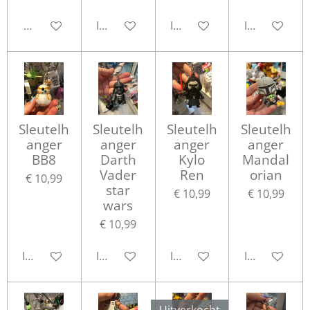
Houd mij op de hoogte
In winkelwagen
In winkelwagen
In winkelwa
Sleutelh
Sleutelh
Sleutelh
Sleutelh
anger
anger
anger
anger
BB8
Darth
Kylo
Mandal
Vader
Ren
orian
€ 10,99
star
€ 10,99
€ 10,99
wars
€ 10,99
In winkelwagen
In winkelwagen
In winkelwagen
In winkelwa
Uitverkocht