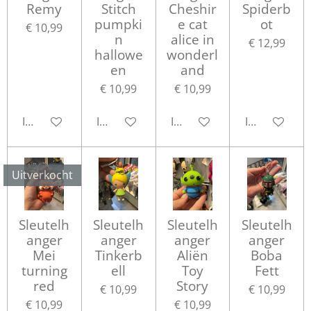
Remy
Stitch
Cheshir
Spiderb
pumpki
e cat
ot
€ 10,99
n
alice in
€ 12,99
hallowe
wonderl
en
and
€ 10,99
€ 10,99
In winkelwagen
In winkelwagen
In winkelwagen
In winkelwa
Uitverkocht
Sleutelh
Sleutelh
Sleutelh
Sleutelh
anger
anger
anger
anger
Mei
Tinkerb
Aliën
Boba
turning
ell
Toy
Fett
red
Story
€ 10,99
€ 10,99
€ 10,99
€ 10,99