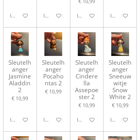
€ 10,99
In winkelwagen
In winkelwagen
In winkelwagen
In winkelwa
Sleutelh
Sleutelh
Sleutelh
Sleutelh
anger
anger
anger
anger
Jasmine
Pocaho
Cindere
Sneeuw
Aladdin
ntas 2
lla
witje
2
Assepoe
Snow
€ 10,99
ster 2
White 2
€ 10,99
€ 10,99
€ 10,99
In winkelwagen
In winkelwagen
In winkelwagen
In winkelwa