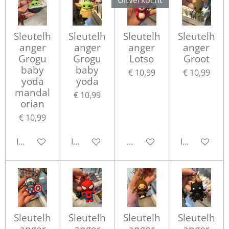
Sleutelh
Sleutelh
Sleutelh
Sleutelh
anger
anger
anger
anger
Grogu
Grogu
Lotso
Groot
baby
baby
€ 10,99
€ 10,99
yoda
yoda
mandal
€ 10,99
orian
€ 10,99
In winkelwagen
In winkelwagen
Houd mij op de hoogte
In winkelwa
Sleutelh
Sleutelh
Sleutelh
Sleutelh
anger
anger
anger
anger