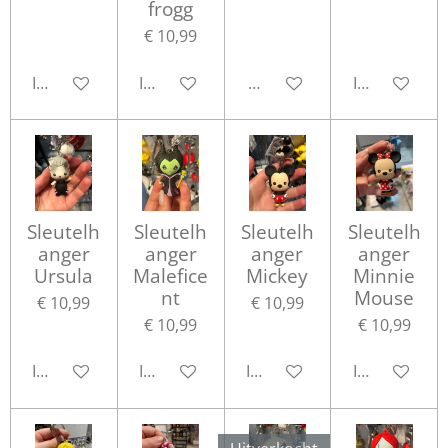
frogg
€ 10,99
In winkelwagen
In winkelwagen
Houd mij op de hoogte
In winkelwa
Sleutelh
Sleutelh
Sleutelh
Sleutelh
anger
anger
anger
anger
Ursula
Malefice
Mickey
Minnie
nt
Mouse
€ 10,99
€ 10,99
€ 10,99
€ 10,99
In winkelwagen
In winkelwagen
In winkelwagen
In winkelwa