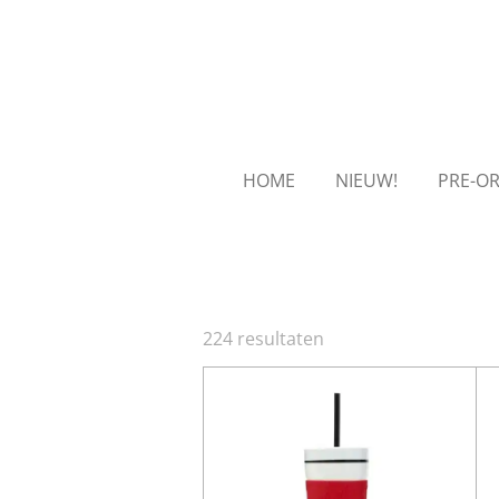
Ga
direct
naar
de
hoofdinhoud
HOME
NIEUW!
PRE-O
224 resultaten