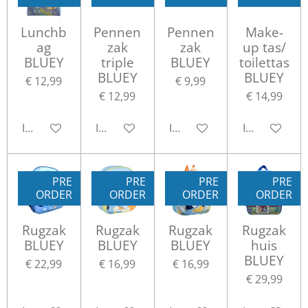
Lunchb
Pennen
Pennen
Make-
ag
zak
zak
up tas/
BLUEY
triple
BLUEY
toilettas
BLUEY
BLUEY
€ 12,99
€ 9,99
€ 12,99
€ 14,99
In winkelwagen
In winkelwagen
In winkelwagen
In winkelwa
PRE
PRE
PRE
PRE
ORDER
ORDER
ORDER
ORDER
Rugzak
Rugzak
Rugzak
Rugzak
BLUEY
BLUEY
BLUEY
huis
BLUEY
€ 22,99
€ 16,99
€ 16,99
€ 29,99