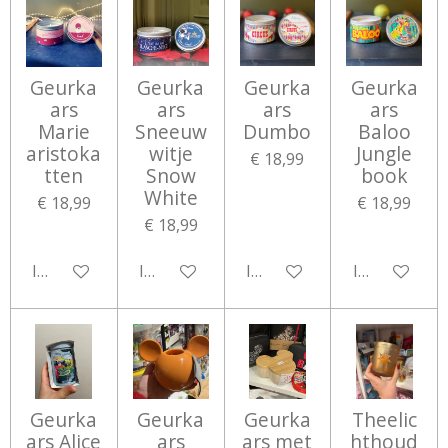
Geurka
Geurka
Geurka
Geurka
ars
ars
ars
ars
Marie
Sneeuw
Dumbo
Baloo
aristoka
witje
Jungle
€ 18,99
tten
Snow
book
White
€ 18,99
€ 18,99
€ 18,99
In winkelwagen
In winkelwagen
In winkelwagen
In winkelwa
Geurka
Geurka
Geurka
Theelic
ars Alice
ars
ars met
hthoud