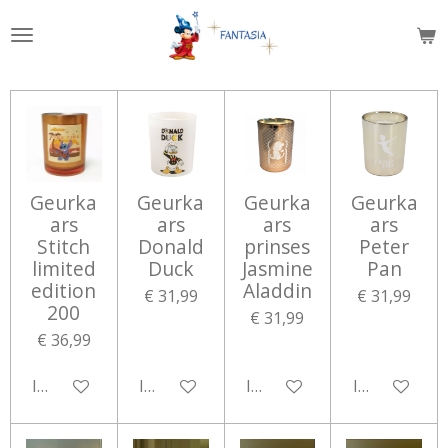
Ga
direct
naar
de
hoofdinhoud
Geurka
Geurka
Geurka
Geurka
ars
ars
ars
ars
Stitch
Donald
prinses
Peter
limited
Duck
Jasmine
Pan
edition
Aladdin
€ 31,99
€ 31,99
200
€ 31,99
€ 36,99
In winkelwagen
In winkelwagen
In winkelwagen
In winkelwa