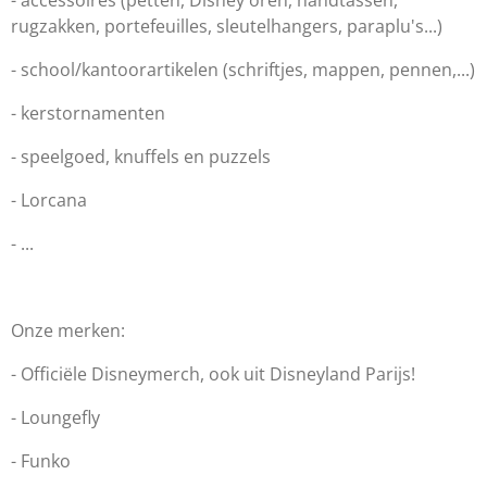
- accessoires (petten, Disney oren, handtassen,
rugzakken, portefeuilles, sleutelhangers, paraplu's...)
- school/kantoorartikelen (schriftjes, mappen, pennen,...)
- kerstornamenten
- speelgoed, knuffels en puzzels
- Lorcana
- ...
Onze merken:
- Officiële Disneymerch, ook uit Disneyland Parijs!
- Loungefly
- Funko