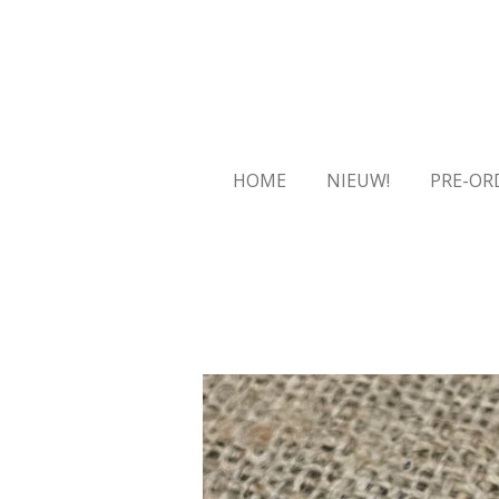
Ga
direct
naar
de
hoofdinhoud
HOME
NIEUW!
PRE-OR