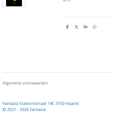
D
D
S
D
e
e
h
e
l
e
a
l
e
l
r
e
n
e
n
Algemene voorwaarden
Fantasia Stationsstraat 14C 3150 Haacht
© 2021 - 2026 Fantasia