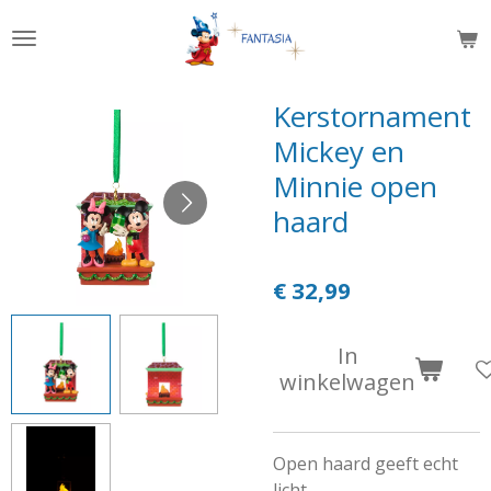
Ga
direct
naar
de
Kerstornament
hoofdinhoud
Mickey en
Minnie open
haard
€ 32,99
In
winkelwagen
Open haard geeft echt
licht