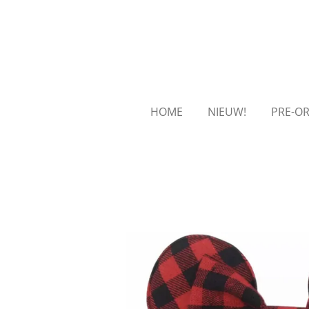
Ga
direct
naar
de
hoofdinhoud
HOME
NIEUW!
PRE-O