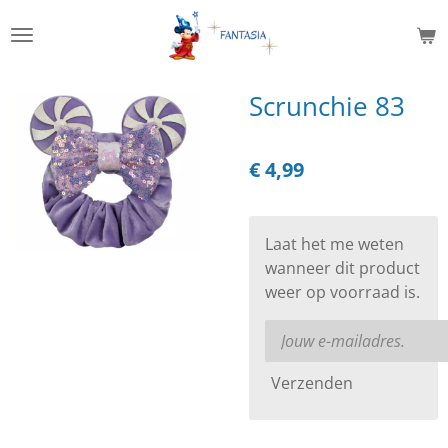
Ga
direct
naar
de
Scrunchie 83
hoofdinhoud
€ 4,99
Laat het me weten
wanneer dit product
weer op voorraad is.
Verzenden