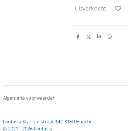
Uitverkocht
D
D
S
D
e
e
h
e
l
e
a
l
e
l
r
e
n
e
n
Algemene voorwaarden
Fantasia Stationsstraat 14C 3150 Haacht
© 2021 - 2026 Fantasia