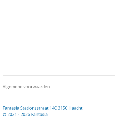
e
l
r
e
n
e
n
Algemene voorwaarden
Fantasia Stationsstraat 14C 3150 Haacht
© 2021 - 2026 Fantasia