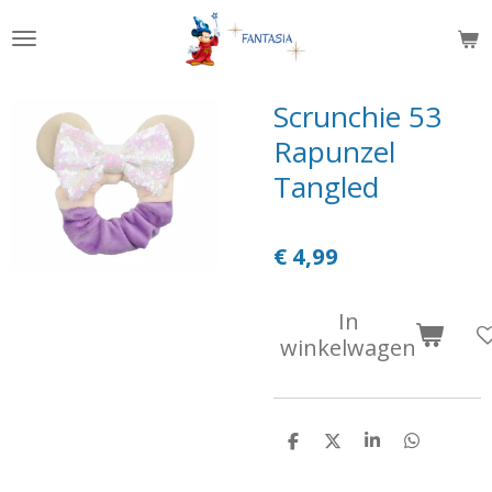
Ga
direct
naar
de
Scrunchie 53
hoofdinhoud
Rapunzel
Tangled
€ 4,99
In
winkelwagen
D
D
S
D
e
e
h
e
l
e
a
l