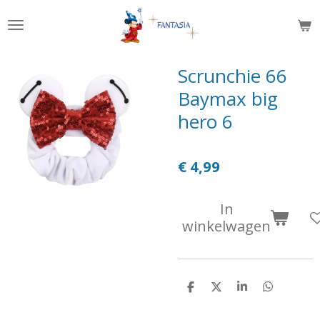
Ga
direct
naar
de
Scrunchie 66
hoofdinhoud
Baymax big
hero 6
€ 4,99
In
winkelwagen
D
D
S
D
e
e
h
e
l
e
a
l