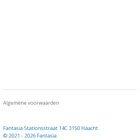
e
l
r
e
n
e
n
Algemene voorwaarden
Fantasia Stationsstraat 14C 3150 Haacht
© 2021 - 2026 Fantasia