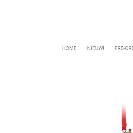
Ga
direct
naar
de
hoofdinhoud
HOME
NIEUW!
PRE-OR