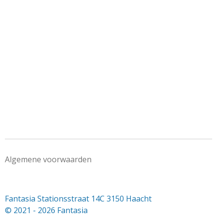
e
l
r
e
n
e
n
Algemene voorwaarden
Fantasia Stationsstraat 14C 3150 Haacht
© 2021 - 2026 Fantasia