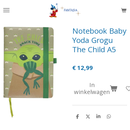
Ga
direct
naar
de
Notebook Baby
hoofdinhoud
Yoda Grogu
The Child A5
€ 12,99
In
winkelwagen
D
D
S
D
e
e
h
e
l
e
a
l