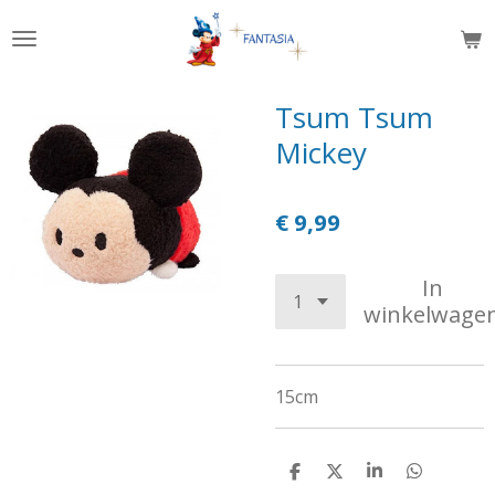
Ga
direct
naar
de
Tsum Tsum
hoofdinhoud
Mickey
€ 9,99
In
winkelwage
15cm
D
D
S
D