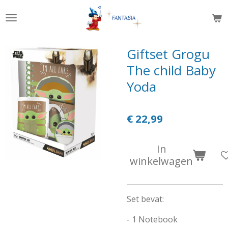
Ga
direct
naar
de
Giftset Grogu
hoofdinhoud
The child Baby
Yoda
€ 22,99
In
winkelwagen
Set bevat:
- 1 Notebook