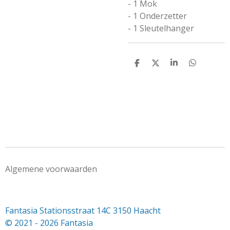
- 1 Mok
- 1 Onderzetter
- 1 Sleutelhanger
D
D
S
D
e
e
h
e
l
e
a
l
e
l
r
e
n
e
n
Algemene voorwaarden
Fantasia Stationsstraat 14C 3150 Haacht
© 2021 - 2026 Fantasia