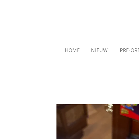
Ga
direct
naar
de
hoofdinhoud
HOME
NIEUW!
PRE-OR