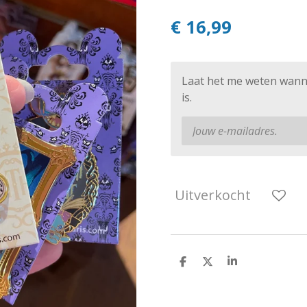
€ 16,99
Laat het me weten wann
is.
Uitverkocht
D
D
S
e
e
h
l
e
a
e
l
r