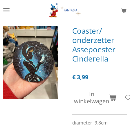
Ga
direct
naar
de
Coaster/
hoofdinhoud
onderzetter
Assepoester
Cinderella
€ 3,99
In
winkelwagen
diameter 9.8cm