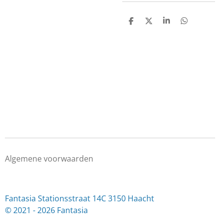
D
D
S
D
e
e
h
e
l
e
a
l
e
l
r
e
n
e
n
Algemene voorwaarden
Fantasia Stationsstraat 14C 3150 Haacht
© 2021 - 2026 Fantasia