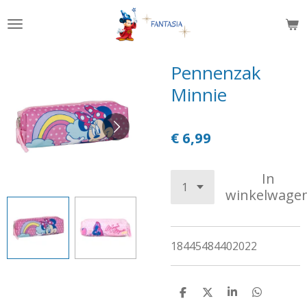
Ga
direct
naar
de
Pennenzak
hoofdinhoud
Minnie
€ 6,99
In
winkelwage
18445484402022
D
D
S
D