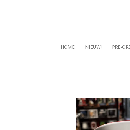
Ga
direct
naar
de
hoofdinhoud
HOME
NIEUW!
PRE-OR