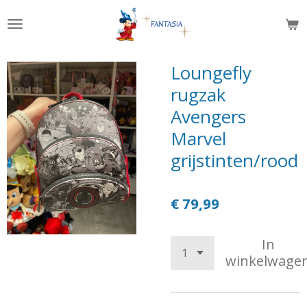
Ga
direct
naar
de
Loungefly
hoofdinhoud
rugzak
Avengers
Marvel
grijstinten/rood
€ 79,99
In
winkelwage