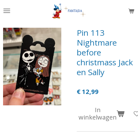
Ga
direct
naar
de
Pin 113
hoofdinhoud
Nightmare
before
christmass Jack
en Sally
€ 12,99
In
winkelwagen