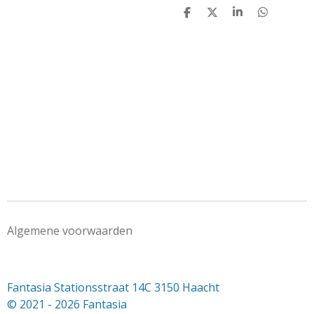
D
D
S
D
e
e
h
e
l
e
a
l
e
l
r
e
n
e
n
Algemene voorwaarden
Fantasia Stationsstraat 14C 3150 Haacht
© 2021 - 2026 Fantasia