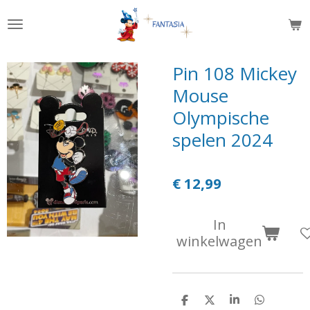
Ga
direct
naar
de
Pin 108 Mickey
hoofdinhoud
Mouse
Olympische
spelen 2024
€ 12,99
In
winkelwagen
D
D
S
D