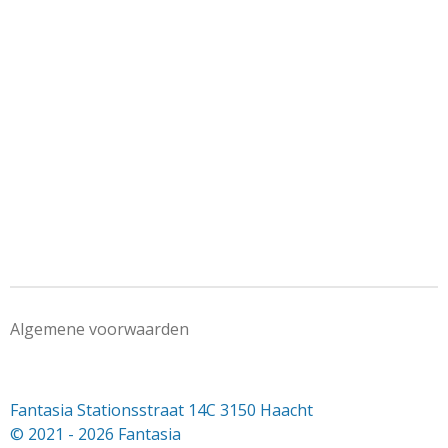
e
e
h
e
l
e
a
l
e
l
r
e
n
e
n
Algemene voorwaarden
Fantasia Stationsstraat 14C 3150 Haacht
© 2021 - 2026 Fantasia