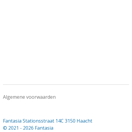
e
l
r
e
n
e
n
Algemene voorwaarden
Fantasia Stationsstraat 14C 3150 Haacht
© 2021 - 2026 Fantasia