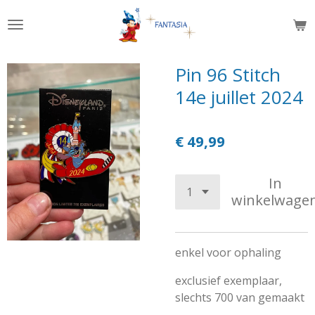
Ga
direct
naar
de
Pin 96 Stitch
hoofdinhoud
14e juillet 2024
€ 49,99
In
winkelwage
enkel voor ophaling
exclusief exemplaar,
slechts 700 van gemaakt