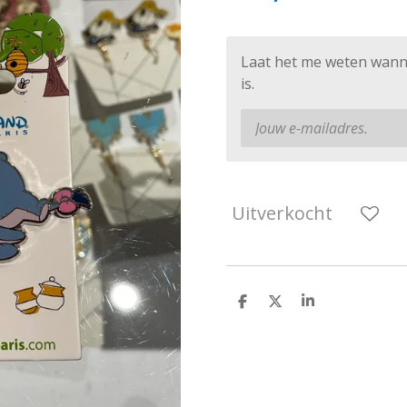
Laat het me weten wann
is.
Uitverkocht
D
D
S
e
e
h
l
e
a
e
l
r
n
e