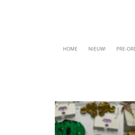
Ga
direct
naar
de
hoofdinhoud
HOME
NIEUW!
PRE-OR