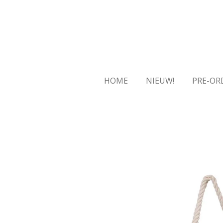
Ga
direct
naar
de
hoofdinhoud
HOME
NIEUW!
PRE-OR