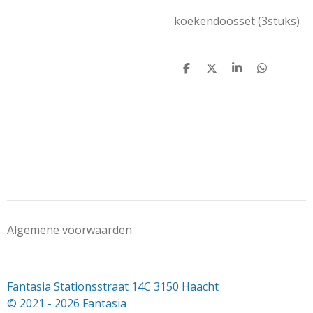
koekendoosset (3stuks)
D
D
S
D
e
e
h
e
l
e
a
l
e
l
r
e
n
e
n
Algemene voorwaarden
Fantasia Stationsstraat 14C 3150 Haacht
© 2021 - 2026 Fantasia