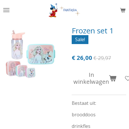
Ga
direct
naar
de
Frozen set 1
hoofdinhoud
Sale!
€ 26,00
€ 29,97
In
winkelwagen
Bestaat uit:
brooddoos
drinkfles