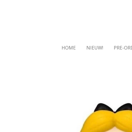
Ga
direct
naar
de
hoofdinhoud
HOME
NIEUW!
PRE-OR