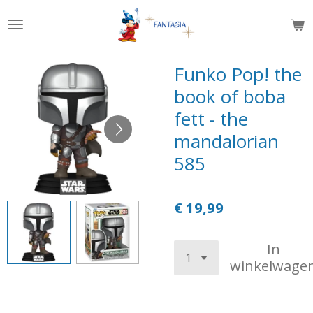
Ga
direct
naar
de
Funko Pop! the
hoofdinhoud
book of boba
fett - the
mandalorian
585
€ 19,99
In
winkelwage