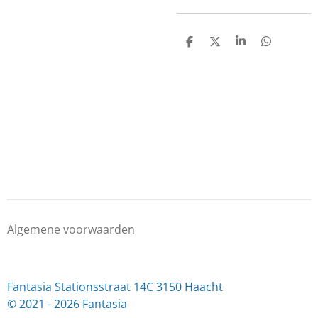
D
D
S
D
e
e
h
e
l
e
a
l
e
l
r
e
n
e
n
Algemene voorwaarden
Fantasia Stationsstraat 14C 3150 Haacht
© 2021 - 2026 Fantasia