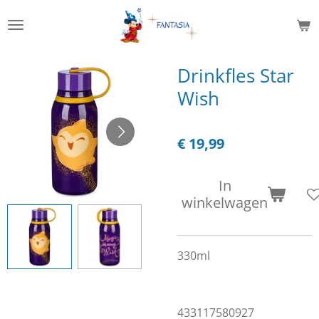
Ga
direct
naar
de
Drinkfles Star
hoofdinhoud
Wish
€ 19,99
In
winkelwagen
330ml
433117580927