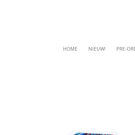
Ga
direct
naar
de
hoofdinhoud
HOME
NIEUW!
PRE-OR