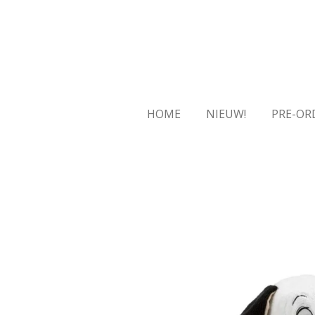
Ga
direct
naar
de
hoofdinhoud
HOME
NIEUW!
PRE-OR