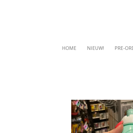
Ga
direct
naar
de
hoofdinhoud
HOME
NIEUW!
PRE-OR