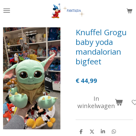
Ga
direct
naar
de
Knuffel Grogu
hoofdinhoud
baby yoda
mandalorian
bigfeet
€ 44,99
In
winkelwagen
D
D
S
D