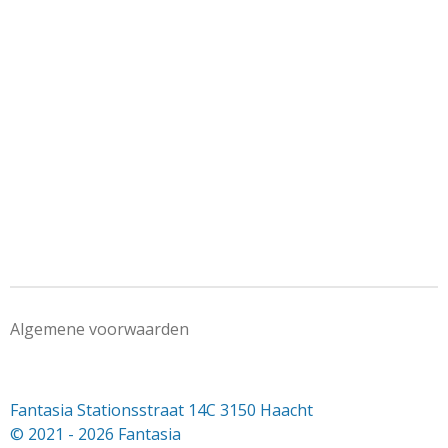
e
e
h
e
l
e
a
l
e
l
r
e
n
e
n
Algemene voorwaarden
Fantasia Stationsstraat 14C 3150 Haacht
© 2021 - 2026 Fantasia