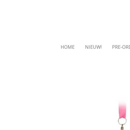
Ga
direct
naar
de
hoofdinhoud
HOME
NIEUW!
PRE-OR