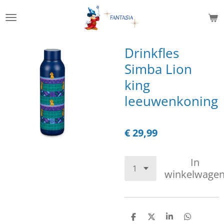
Ga
direct
naar
de
Drinkfles
hoofdinhoud
Simba Lion
king
leeuwenkoning
€ 29,99
In
winkelwage
D
D
S
D