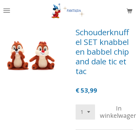
Ga
direct
naar
de
Schouderknuff
hoofdinhoud
el SET knabbel
en babbel chip
and dale tic et
tac
€ 53,99
In
winkelwage