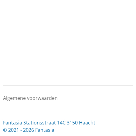
e
l
r
e
n
e
n
Algemene voorwaarden
Fantasia Stationsstraat 14C 3150 Haacht
© 2021 - 2026 Fantasia