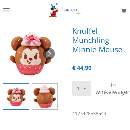
Ga
direct
naar
de
Knuffel
hoofdinhoud
Munchling
Minnie Mouse
€ 44,99
In
winkelwage
4123428558643