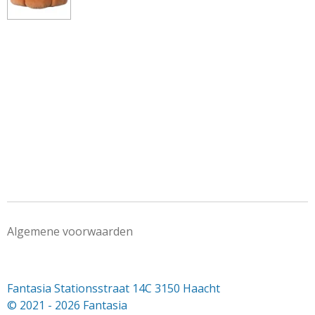
e
e
h
e
l
e
a
l
e
l
r
e
n
e
n
Algemene voorwaarden
Fantasia Stationsstraat 14C 3150 Haacht
© 2021 - 2026 Fantasia