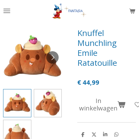
Ga
direct
naar
de
Knuffel
hoofdinhoud
Munchling
Emile
Ratatouille
€ 44,99
In
winkelwagen
D
D
S
D