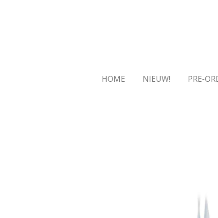
Ga
direct
naar
de
hoofdinhoud
HOME
NIEUW!
PRE-OR