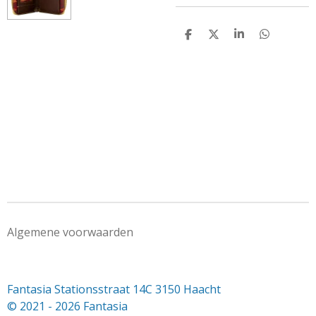
D
D
S
D
e
e
h
e
l
e
a
l
e
l
r
e
n
e
n
Algemene voorwaarden
Fantasia Stationsstraat 14C 3150 Haacht
© 2021 - 2026 Fantasia