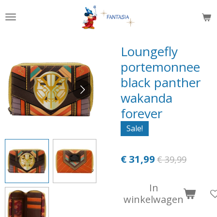
Ga
direct
naar
de
Loungefly
hoofdinhoud
portemonnee
black panther
wakanda
forever
Sale!
€ 31,99
€ 39,99
In
winkelwagen