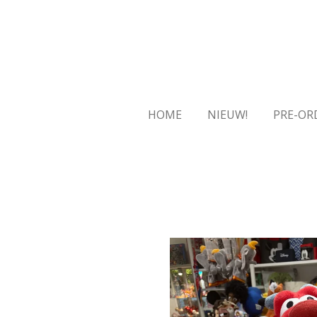
Ga
direct
naar
de
hoofdinhoud
HOME
NIEUW!
PRE-OR