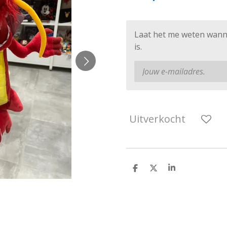
Laat het me weten wann
is.
Uitverkocht
D
D
S
e
e
h
l
e
a
e
l
r
n
e