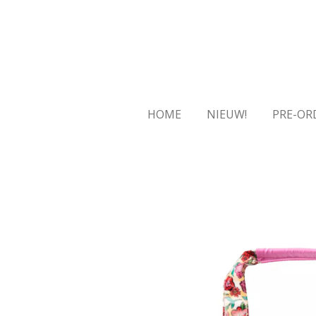
Ga
direct
naar
de
hoofdinhoud
HOME
NIEUW!
PRE-OR