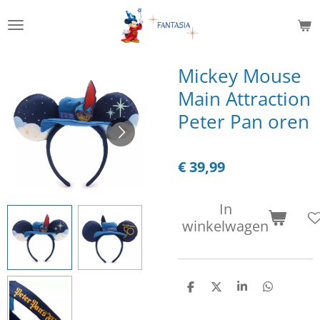
Ga
direct
naar
de
Mickey Mouse
hoofdinhoud
Main Attraction
Peter Pan oren
€ 39,99
In
winkelwagen
D
D
S
D
e
e
h
e
l
e
a
l