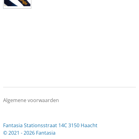
e
l
r
e
n
e
n
Algemene voorwaarden
Fantasia Stationsstraat 14C 3150 Haacht
© 2021 - 2026 Fantasia